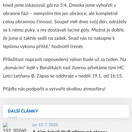
hned jsme inkasovali gól na 5:4. Dneska jsme vyhořeli v
obranné fázi – nemyslím tím jen obránce, ale kompletně
celou obrannou činnost. Soupeř měl dnes svůj den, odrážely
se k němu puky, a my dostávali laciné góly. Možná je dobře,
že jsme si takhle sedli na zadek. Snad nás to nakopne k
lepšímu výkonu příště,“ hodnotil trenér.
Příležitost napravit nepovedený výkon bude už za týden. Na
„domácím“ ledě v Benátkách nad Jizerou přivítáme tým HC
Letci Letňany B. Zápas se odehraje v neděli 19.1. od 16:15.
Přijďte nás podpořit a vytvořit skvělou atmosféru!
DALŠÍ ČLÁNKY
po 13. 7. 2026