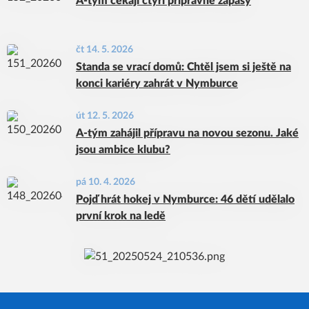
A-tým čekají čtyři přípravné zápasy
čt 14. 5. 2026
Standa se vrací domů: Chtěl jsem si ještě na
konci kariéry zahrát v Nymburce
út 12. 5. 2026
A-tým zahájil přípravu na novou sezonu. Jaké
jsou ambice klubu?
pá 10. 4. 2026
Pojď hrát hokej v Nymburce: 46 dětí udělalo
první krok na ledě