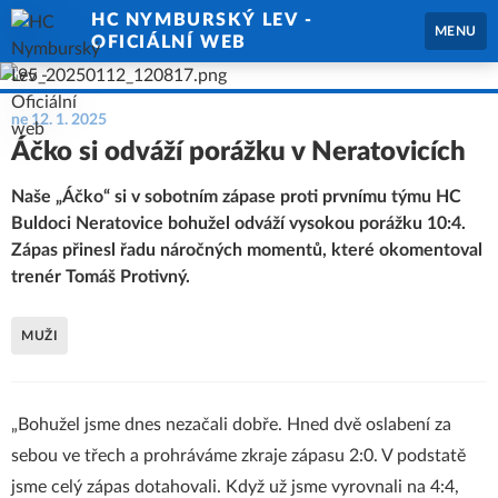
HC NYMBURSKÝ LEV -
MENU
OFICIÁLNÍ WEB
ne 12. 1. 2025
Áčko si odváží porážku v Neratovicích
Naše „Áčko“ si v sobotním zápase proti prvnímu týmu HC
Buldoci Neratovice bohužel odváží vysokou porážku 10:4.
Zápas přinesl řadu náročných momentů, které okomentoval
trenér Tomáš Protivný.
MUŽI
„Bohužel jsme dnes nezačali dobře. Hned dvě oslabení za
sebou ve třech a prohráváme zkraje zápasu 2:0. V podstatě
jsme celý zápas dotahovali. Když už jsme vyrovnali na 4:4,