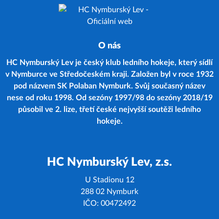
O nás
HC Nymburský Lev je český klub ledního hokeje, který sídlí
v Nymburce ve Středočeském kraji. Založen byl v roce 1932
pod názvem SK Polaban Nymburk. Svůj současný název
nese od roku 1998. Od sezóny 1997/98 do sezóny 2018/19
působil ve 2. lize, třetí české nejvyšší soutěži ledního
hokeje.
HC Nymburský Lev, z.s.
U Stadionu 12
288 02 Nymburk
IČO: 00472492