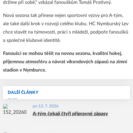
držíme při sobě,“ vzkázal fanouškům Tomáš Protivný.
Nová sezona tak přinese nejen sportovní výzvy pro A-tým,
ale také další krok v rozvoji celého klubu. HC Nymburský Lev
chce stavět na týmovosti, práci s mládeží, podpoře fanoušků
a společné klubové identitě.
Fanoušci se mohou těšit na novou sezonu, kvalitní hokej,
příjemnou atmosféru a návrat víkendových zápasů na zimní
stadion v Nymburce.
DALŠÍ ČLÁNKY
po 13. 7. 2026
A-tým čekají čtyři přípravné zápasy