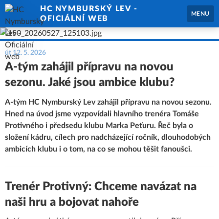
HC NYMBURSKÝ LEV -
MENU
OFICIÁLNÍ WEB
út 12. 5. 2026
A-tým zahájil přípravu na novou
sezonu. Jaké jsou ambice klubu?
A-tým HC Nymburský Lev zahájil přípravu na novou sezonu.
Hned na úvod jsme vyzpovídali hlavního trenéra Tomáše
Protivného i předsedu klubu Marka Peťuru. Řeč byla o
složení kádru, cílech pro nadcházející ročník, dlouhodobých
ambicích klubu i o tom, na co se mohou těšit fanoušci.
Trenér Protivný: Chceme navázat na
naši hru a bojovat nahoře