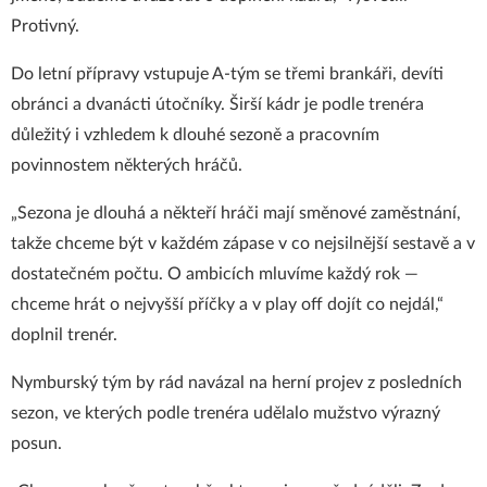
Protivný.
Do letní přípravy vstupuje A-tým se třemi brankáři, devíti
obránci a dvanácti útočníky. Širší kádr je podle trenéra
důležitý i vzhledem k dlouhé sezoně a pracovním
povinnostem některých hráčů.
„Sezona je dlouhá a někteří hráči mají směnové zaměstnání,
takže chceme být v každém zápase v co nejsilnější sestavě a v
dostatečném počtu. O ambicích mluvíme každý rok —
chceme hrát o nejvyšší příčky a v play off dojít co nejdál,“
doplnil trenér.
Nymburský tým by rád navázal na herní projev z posledních
sezon, ve kterých podle trenéra udělalo mužstvo výrazný
posun.