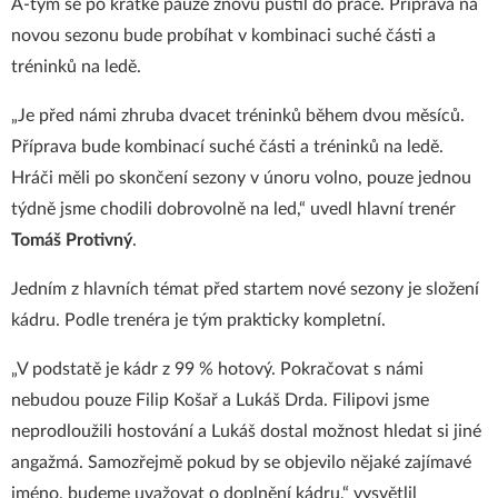
A-tým se po krátké pauze znovu pustil do práce. Příprava na
novou sezonu bude probíhat v kombinaci suché části a
tréninků na ledě.
„Je před námi zhruba dvacet tréninků během dvou měsíců.
Příprava bude kombinací suché části a tréninků na ledě.
Hráči měli po skončení sezony v únoru volno, pouze jednou
týdně jsme chodili dobrovolně na led,“ uvedl hlavní trenér
Tomáš Protivný
.
Jedním z hlavních témat před startem nové sezony je složení
kádru. Podle trenéra je tým prakticky kompletní.
„V podstatě je kádr z 99 % hotový. Pokračovat s námi
nebudou pouze Filip Košař a Lukáš Drda. Filipovi jsme
neprodloužili hostování a Lukáš dostal možnost hledat si jiné
angažmá. Samozřejmě pokud by se objevilo nějaké zajímavé
jméno, budeme uvažovat o doplnění kádru,“ vysvětlil