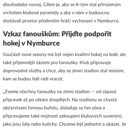
dlouhodobý rozvoj. Cílem je, aby se A-tým stal přirozeným
vrcholem klubové pyramidy a aby v něm v budoucnu
dostávali prostor především hráči vychovaní v Nymburce.
Vzkaz fanouškům: Přijďte podpořit
hokej v Nymburce
Součástí nové sezony má být nejen kvalitní hokej na ledě, ale
také příjemnější zázemí pro fanoušky. Klub připravuje
doprovodné služby a chce, aby se zimní stadion stal místem,
kam se budou lidé rádi vracet.
„Zveme všechny fanoušky na zimní stadion — od zápasů
přípravek až po utkání dospělých. Na stadionu se chystá
občerstvení formou bufetu, dolaďuje se fan zóna a
připravujeme také možnost zakoupení klubových suvenýrů,
jako jsou šály nebo kulichy. Chceme být jednotní a ukázat, že