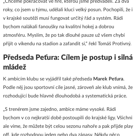
„Chceme pokračovat ve hře, kterou jsme předváděli. Za dva
roky, co jsem u týmu, udělali kluci velký posun. Pochopili, že i
v krajské soutěži musí fungovat určitý řád a systém. Rádi
bychom nalákali fanoušky na kvalitní hokej a dobrou
atmosféru. Myslím, že po tak dlouhé pauze už všem chybí
přijít o víkendu na stadion a zafandit si,“ řekl Tomáš Protivný.
Předseda Peťura: Cílem je postup i silná
mládež
K ambicím klubu se vyjádřil také předseda
Marek Peťura
.
Podle něj jsou sportovní cíle jasné, zároveň ale klub vnímá, že
rozhodující bude hlavně dlouhodobá a systematická práce.
„S trenérem jsme zajedno, ambice máme vysoké. Rádi
bychom v co nejkratší době postoupili do krajské ligy. Všichni
ale víme, že můžete být celou sezonu nahoře a pak přijde play
off, kde rozhodnou jeden nebo dva zápasy. Někdy něco