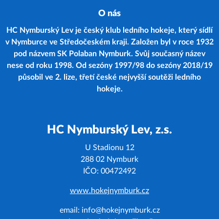
O nás
HC Nymburský Lev je český klub ledního hokeje, který sídlí
v Nymburce ve Středočeském kraji. Založen byl v roce 1932
pod názvem SK Polaban Nymburk. Svůj současný název
nese od roku 1998. Od sezóny 1997/98 do sezóny 2018/19
působil ve 2. lize, třetí české nejvyšší soutěži ledního
hokeje.
HC Nymburský Lev, z.s.
U Stadionu 12
288 02 Nymburk
IČO: 00472492
www.hokejnymburk.cz
email: info@hokejnymburk.cz