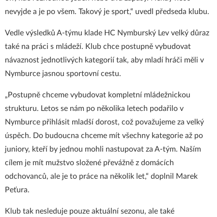
nevyjde a je po všem. Takový je sport,“ uvedl předseda klubu.
Vedle výsledků A-týmu klade HC Nymburský Lev velký důraz
také na práci s mládeží. Klub chce postupně vybudovat
návaznost jednotlivých kategorií tak, aby mladí hráči měli v
Nymburce jasnou sportovní cestu.
„Postupně chceme vybudovat kompletní mládežnickou
strukturu. Letos se nám po několika letech podařilo v
Nymburce přihlásit mladší dorost, což považujeme za velký
úspěch. Do budoucna chceme mít všechny kategorie až po
juniory, kteří by jednou mohli nastupovat za A-tým. Naším
cílem je mít mužstvo složené převážně z domácích
odchovanců, ale je to práce na několik let,“ doplnil Marek
Peťura.
Klub tak nesleduje pouze aktuální sezonu, ale také