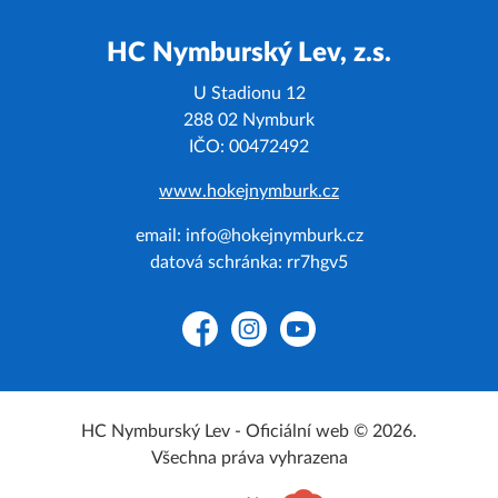
HC Nymburský Lev, z.s.
U Stadionu 12
288 02 Nymburk
IČO: 00472492
www.hokejnymburk.cz
email: info@hokejnymburk.cz
datová schránka: rr7hgv5
Facebook
Instagram
YouTube
HC Nymburský Lev - Oficiální web © 2026.
Všechna práva vyhrazena