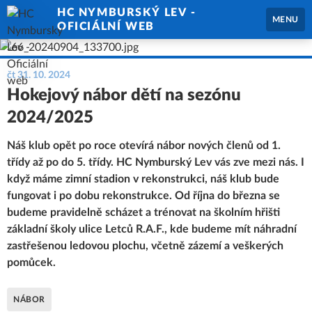
HC NYMBURSKÝ LEV -
MENU
OFICIÁLNÍ WEB
čt 31. 10. 2024
Hokejový nábor dětí na sezónu
2024/2025
Náš klub opět po roce otevírá nábor nových členů od 1.
třídy až po do 5. třídy. HC Nymburský Lev vás zve mezi nás. I
když máme zimní stadion v rekonstrukci, náš klub bude
fungovat i po dobu rekonstrukce. Od října do března se
budeme pravidelně scházet a trénovat na školním hřišti
základní školy ulice Letců R.A.F., kde budeme mít náhradní
zastřešenou ledovou plochu, včetně zázemí a veškerých
pomůcek.
NÁBOR