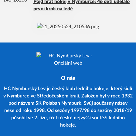
Pojď hrát hokej v Nymburce: 46 dětí udělalo
první krok na ledě
O nás
HC Nymburský Lev je český klub ledního hokeje, který sídlí
v Nymburce ve Středočeském kraji. Založen byl v roce 1932
pod názvem SK Polaban Nymburk. Svůj současný název
nese od roku 1998. Od sezóny 1997/98 do sezóny 2018/19
působil ve 2. lize, třetí české nejvyšší soutěži ledního
hokeje.