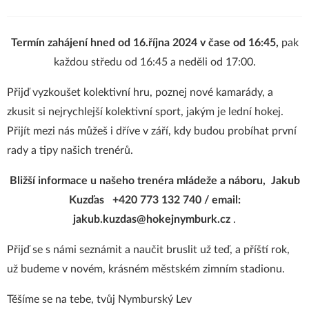
Termín zahájení hned od 16.října 2024 v čase od 16:45,
pak
každou středu od 16:45 a neděli od 17:00.
Přijď vyzkoušet kolektivní hru, poznej nové kamarády, a
zkusit si nejrychlejší kolektivní sport, jakým je lední hokej.
Přijít mezi nás můžeš i dříve v září, kdy budou probíhat první
rady a tipy našich trenérů.
Bližší informace u našeho trenéra mládeže a náboru, Jakub
Kuzďas +420 773 132 740 / email:
jakub.kuzdas@hokejnymburk.cz
.
Přijď se s námi seznámit a naučit bruslit už teď, a příští rok,
už budeme v novém, krásném městském zimním stadionu.
Těšíme se na tebe, tvůj Nymburský Lev