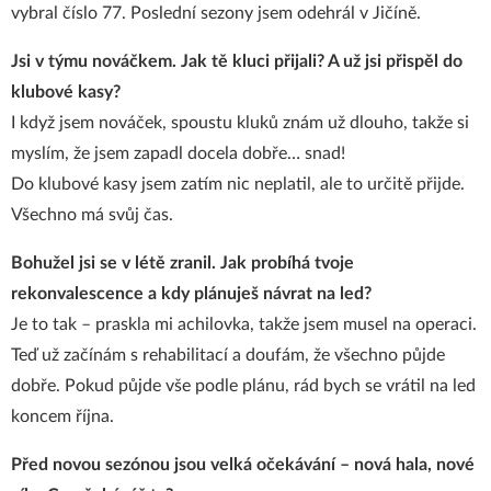
vybral číslo 77. Poslední sezony jsem odehrál v Jičíně.
Jsi v týmu nováčkem. Jak tě kluci přijali? A už jsi přispěl do
klubové kasy?
I když jsem nováček, spoustu kluků znám už dlouho, takže si
myslím, že jsem zapadl docela dobře… snad!
Do klubové kasy jsem zatím nic neplatil, ale to určitě přijde.
Všechno má svůj čas.
Bohužel jsi se v létě zranil. Jak probíhá tvoje
rekonvalescence a kdy plánuješ návrat na led?
Je to tak – praskla mi achilovka, takže jsem musel na operaci.
Teď už začínám s rehabilitací a doufám, že všechno půjde
dobře. Pokud půjde vše podle plánu, rád bych se vrátil na led
koncem října.
Před novou sezónou jsou velká očekávání – nová hala, nové