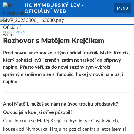
HC NYMBURSKÝ LEV -
MENU
OFICIÁLNÍ WEB
st 6. 8. 2025
Rozhovor s Matějem Krejčíkem
Před novou sezónou se k týmu přidal útočník Matěj Krejčík,
který bohužel kvůli zranění zatím nenaskočí do přípravy
naplno. Přesto věří, že do nové sezóny tým vykročí
správným směrem a že si fanoušci hokej v nové hale užijí
naplno.
Ahoj Matěji, můžeš se nám na úvod trochu představit?
Odkud jsi a kde jsi dříve působil?
Čau! Jmenuji se Matěj Krejčík a bydlím ve Chvalovicích,
kousek od Nymburka. Hraju na pozici centra a letos jsem si