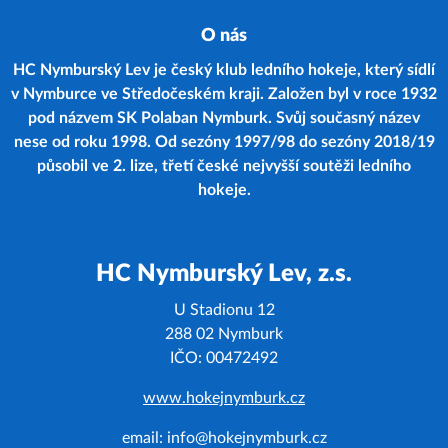
O nás
HC Nymburský Lev je český klub ledního hokeje, který sídlí
v Nymburce ve Středočeském kraji. Založen byl v roce 1932
pod názvem SK Polaban Nymburk. Svůj současný název
nese od roku 1998. Od sezóny 1997/98 do sezóny 2018/19
působil ve 2. lize, třetí české nejvyšší soutěži ledního
hokeje.
HC Nymburský Lev, z.s.
U Stadionu 12
288 02 Nymburk
IČO: 00472492
www.hokejnymburk.cz
email: info@hokejnymburk.cz