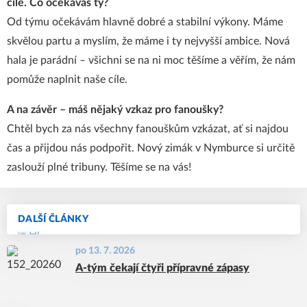
cíle. Co očekáváš ty?
Od týmu očekávám hlavně dobré a stabilní výkony. Máme
skvělou partu a myslím, že máme i ty nejvyšší ambice. Nová
hala je parádní – všichni se na ni moc těšíme a věřím, že nám
pomůže naplnit naše cíle.
A na závěr – máš nějaký vzkaz pro fanoušky?
Chtěl bych za nás všechny fanouškům vzkázat, ať si najdou
čas a přijdou nás podpořit. Nový zimák v Nymburce si určitě
zaslouží plné tribuny. Těšíme se na vás!
DALŠÍ ČLÁNKY
po 13. 7. 2026
A-tým čekají čtyři přípravné zápasy