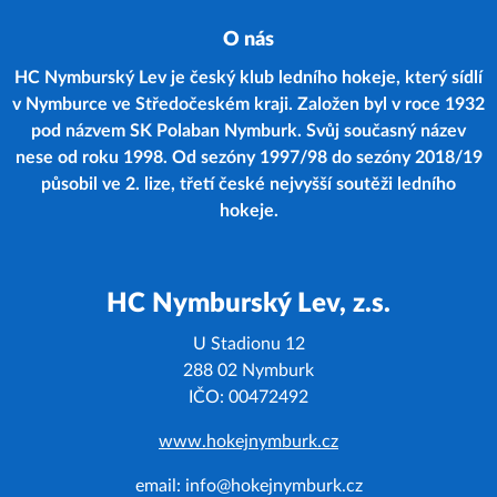
O nás
HC Nymburský Lev je český klub ledního hokeje, který sídlí
v Nymburce ve Středočeském kraji. Založen byl v roce 1932
pod názvem SK Polaban Nymburk. Svůj současný název
nese od roku 1998. Od sezóny 1997/98 do sezóny 2018/19
působil ve 2. lize, třetí české nejvyšší soutěži ledního
hokeje.
HC Nymburský Lev, z.s.
U Stadionu 12
288 02 Nymburk
IČO: 00472492
www.hokejnymburk.cz
email: info@hokejnymburk.cz