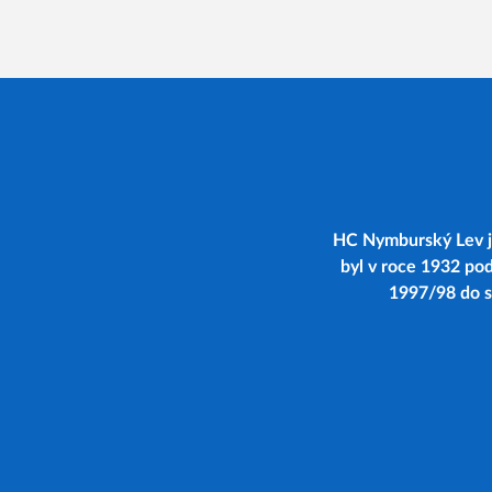
HC Nymburský Lev je
byl v roce 1932 po
1997/98 do se