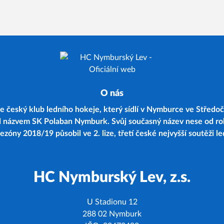
O nás
 český klub ledního hokeje, který sídlí v Nymburce ve Středoč
d názvem SK Polaban Nymburk. Svůj současný název nese od r
zóny 2018/19 působil ve 2. lize, třetí české nejvyšší soutěži l
HC Nymburský Lev, z.s.
U Stadionu 12
288 02 Nymburk