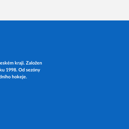
eském kraji. Založen
oku 1998. Od sezóny
edního hokeje.