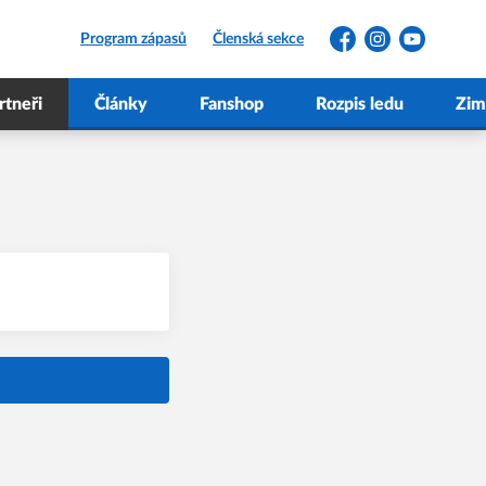
Program zápasů
Členská sekce
Facebook
Instagram
YouTube
rtneři
Články
Fanshop
Rozpis ledu
Zim