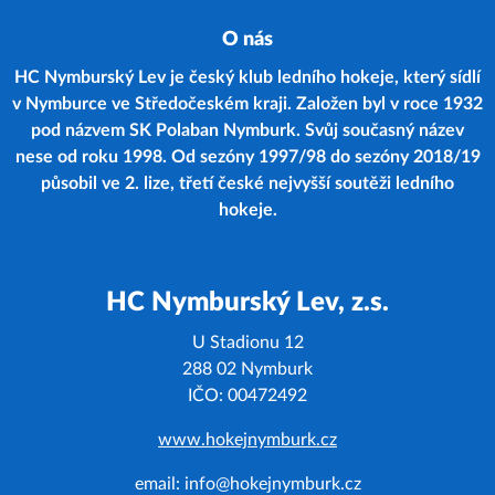
O nás
HC Nymburský Lev je český klub ledního hokeje, který sídlí
v Nymburce ve Středočeském kraji. Založen byl v roce 1932
pod názvem SK Polaban Nymburk. Svůj současný název
nese od roku 1998. Od sezóny 1997/98 do sezóny 2018/19
působil ve 2. lize, třetí české nejvyšší soutěži ledního
hokeje.
HC Nymburský Lev, z.s.
U Stadionu 12
288 02 Nymburk
IČO: 00472492
www.hokejnymburk.cz
email: info@hokejnymburk.cz