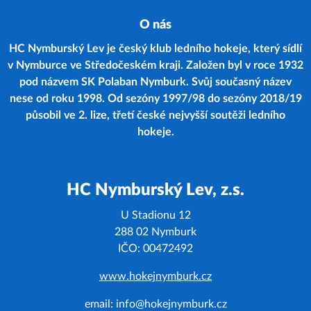
O nás
HC Nymburský Lev je český klub ledního hokeje, který sídlí
v Nymburce ve Středočeském kraji. Založen byl v roce 1932
pod názvem SK Polaban Nymburk. Svůj současný název
nese od roku 1998. Od sezóny 1997/98 do sezóny 2018/19
působil ve 2. lize, třetí české nejvyšší soutěži ledního
hokeje.
HC Nymburský Lev, z.s.
U Stadionu 12
288 02 Nymburk
IČO: 00472492
www.hokejnymburk.cz
email: info@hokejnymburk.cz