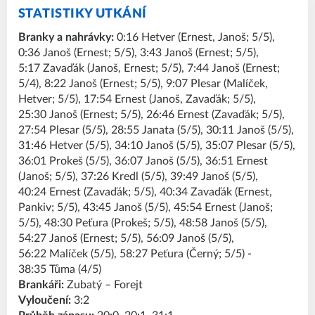
STATISTIKY UTKÁNÍ
Branky a nahrávky:
0:16 Hetver (Ernest, Janoš; 5/5),
0:36 Janoš (Ernest; 5/5), 3:43 Janoš (Ernest; 5/5),
5:17 Zavaďák (Janoš, Ernest; 5/5), 7:44 Janoš (Ernest;
5/4), 8:22 Janoš (Ernest; 5/5), 9:07 Plesar (Malíček,
Hetver; 5/5), 17:54 Ernest (Janoš, Zavaďák; 5/5),
25:30 Janoš (Ernest; 5/5), 26:46 Ernest (Zavaďák; 5/5),
27:54 Plesar (5/5), 28:55 Janata (5/5), 30:11 Janoš (5/5),
31:46 Hetver (5/5), 34:10 Janoš (5/5), 35:07 Plesar (5/5),
36:01 Prokeš (5/5), 36:07 Janoš (5/5), 36:51 Ernest
(Janoš; 5/5), 37:26 Kredl (5/5), 39:49 Janoš (5/5),
40:24 Ernest (Zavaďák; 5/5), 40:34 Zavaďák (Ernest,
Pankiv; 5/5), 43:45 Janoš (5/5), 45:54 Ernest (Janoš;
5/5), 48:30 Peťura (Prokeš; 5/5), 48:58 Janoš (5/5),
54:27 Janoš (Ernest; 5/5), 56:09 Janoš (5/5),
56:22 Malíček (5/5), 58:27 Peťura (Černý; 5/5) -
38:35 Tůma (4/5)
Brankáři:
Zubatý – Forejt
Vyloučení:
3:2