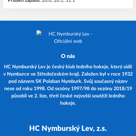
Průběh zápasu:
20:0, 20:1, 31:1
O nás
HC Nymburský Lev je český klub ledního hokeje, který sídlí
v Nymburce ve Středočeském kraji. Založen byl v roce 1932
pod názvem SK Polaban Nymburk. Svůj současný název
nese od roku 1998. Od sezóny 1997/98 do sezóny 2018/19
působil ve 2. lize, třetí české nejvyšší soutěži ledního
hokeje.
HC Nymburský Lev, z.s.