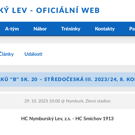
Ý LEV - OFICIÁLNÍ WEB
A-tým
Nábor
Tréninky
Kontakty
Pa
Články
Události
KŮ "B" SK. 20 – STŘEDOČESKÁ III. 2023/24, 8. K
29. 10. 2023 10:00
@ Nymburk, Zimní stadion
HC Nymburský Lev, z.s. - HC Smíchov 1913