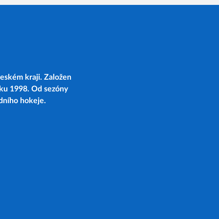
eském kraji. Založen
oku 1998. Od sezóny
edního hokeje.