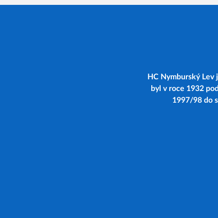
HC Nymburský Lev je
byl v roce 1932 po
1997/98 do se