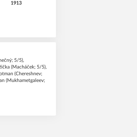
nečný; 5/5),
žička (Macháček; 5/5),
Kotman (Chereshnev;
rban (Mukhametgaleev;