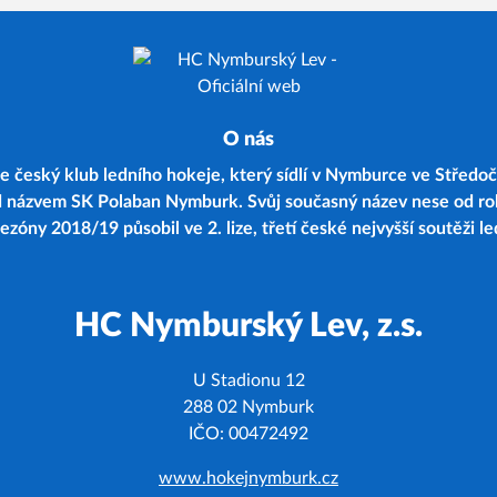
O nás
 český klub ledního hokeje, který sídlí v Nymburce ve Středoč
d názvem SK Polaban Nymburk. Svůj současný název nese od r
zóny 2018/19 působil ve 2. lize, třetí české nejvyšší soutěži l
HC Nymburský Lev, z.s.
U Stadionu 12
288 02 Nymburk
IČO: 00472492
www.hokejnymburk.cz