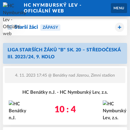
HC NYMBURSKÝ LEV -
MENU
OFICIÁLNÍ WEB
Starší žáci
ZÁPASY
LIGA STARŠÍCH ŽÁKŮ "B" SK. 20 – STŘEDOČESKÁ
III. 2023/24, 9. KOLO
4. 11. 2023 17:45
@ Benátky nad Jizerou, Zimní stadion
HC Benátky n.J. - HC Nymburský Lev, z.s.
10 : 4