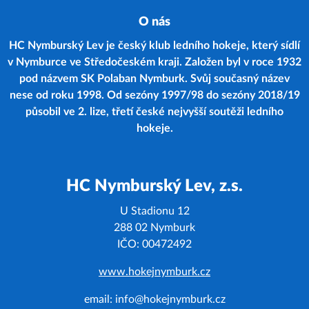
O nás
HC Nymburský Lev je český klub ledního hokeje, který sídlí
v Nymburce ve Středočeském kraji. Založen byl v roce 1932
pod názvem SK Polaban Nymburk. Svůj současný název
nese od roku 1998. Od sezóny 1997/98 do sezóny 2018/19
působil ve 2. lize, třetí české nejvyšší soutěži ledního
hokeje.
HC Nymburský Lev, z.s.
U Stadionu 12
288 02 Nymburk
IČO: 00472492
www.hokejnymburk.cz
email: info@hokejnymburk.cz