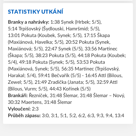
STATISTIKY UTKÁNÍ
Branky a nahrávky:
1:38 Synek (Hrbek; 5/5),
5:14 Trpišovský (Šydlouski, Hamršmíd; 5/5),
13:01 Pokuta (Koubek, Synek; 5/5), 17:15 Škapa
(Maxiánová, Havelka; 5/5), 20:52 Pokuta (Synek,
Maxiánová; 5/5), 22:47 Synek (5/5), 33:56 Martinec
(Škapa; 5/5), 38:23 Pokuta (5/5), 44:18 Pokuta (Koubek;
5/4), 49:18 Pokuta (Synek; 5/5), 53:53 Pokuta
(Maxiánová, Synek; 5/5), 56:35 Martinec (Trpišovský,
Harakal; 5/4), 59:41 Bečvařík (5/5) - 16:45 Attl (Bilous,
Zewel; 5/5), 21:49 Zradička (Janata; 5/5), 32:59 Attl
(Bilous, Vurm; 5/5), 44:43 Kořínek (5/5)
Brankáři:
Řezníček, 31:48 Šlemar, 31:48 Šlemar – Nový,
30:32 Maertens, 31:48 Šlemar
Vyloučení:
2:3
Průběh zápasu:
3:0, 3:1, 5:1, 5:2, 6:2, 6:3, 9:3, 9:4, 13:4