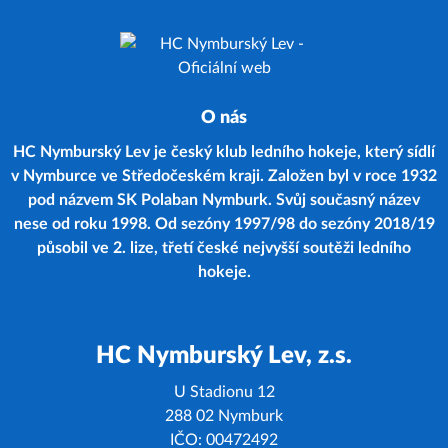
O nás
HC Nymburský Lev je český klub ledního hokeje, který sídlí
v Nymburce ve Středočeském kraji. Založen byl v roce 1932
pod názvem SK Polaban Nymburk. Svůj současný název
nese od roku 1998. Od sezóny 1997/98 do sezóny 2018/19
působil ve 2. lize, třetí české nejvyšší soutěži ledního
hokeje.
HC Nymburský Lev, z.s.
U Stadionu 12
288 02 Nymburk
IČO: 00472492