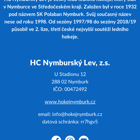
v Nymburce ve Středočeském kraji. Založen byl v roce 1932
pod názvem SK Polaban Nymburk. Svůj současný název
nese od roku 1998. Od sezóny 1997/98 do sezóny 2018/19
působil ve 2. lize, třetí české nejvyšší soutěži ledního
hokeje.
HC Nymburský Lev, z.s.
U Stadionu 12
288 02 Nymburk
IČO: 00472492
www.hokejnymburk.cz
email: info@hokejnymburk.cz
datová schránka: rr7hgv5