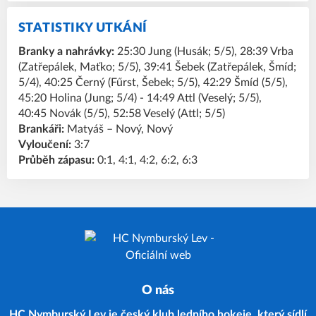
STATISTIKY UTKÁNÍ
Branky a nahrávky:
25:30 Jung (Husák; 5/5), 28:39 Vrba
(Zatřepálek, Maťko; 5/5), 39:41 Šebek (Zatřepálek, Šmíd;
5/4), 40:25 Černý (Fűrst, Šebek; 5/5), 42:29 Šmíd (5/5),
45:20 Holina (Jung; 5/4) - 14:49 Attl (Veselý; 5/5),
40:45 Novák (5/5), 52:58 Veselý (Attl; 5/5)
Brankáři:
Matyáš – Nový, Nový
Vyloučení:
3:7
Průběh zápasu:
0:1, 4:1, 4:2, 6:2, 6:3
O nás
HC Nymburský Lev je český klub ledního hokeje, který sídlí