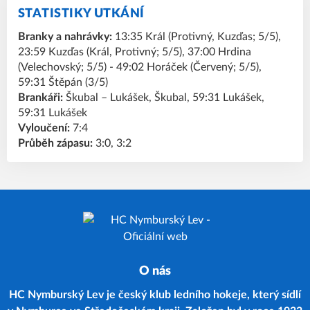
STATISTIKY UTKÁNÍ
Branky a nahrávky:
13:35 Král (Protivný, Kuzďas; 5/5),
23:59 Kuzďas (Král, Protivný; 5/5), 37:00 Hrdina
(Velechovský; 5/5) - 49:02 Horáček (Červený; 5/5),
59:31 Štěpán (3/5)
Brankáři:
Škubal – Lukášek, Škubal, 59:31 Lukášek,
59:31 Lukášek
Vyloučení:
7:4
Průběh zápasu:
3:0, 3:2
O nás
HC Nymburský Lev je český klub ledního hokeje, který sídlí