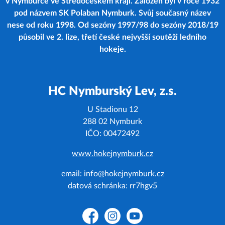
v Nymburce ve Středočeském kraji. Založen byl v roce 1932
pod názvem SK Polaban Nymburk. Svůj současný název
nese od roku 1998. Od sezóny 1997/98 do sezóny 2018/19
působil ve 2. lize, třetí české nejvyšší soutěži ledního
hokeje.
HC Nymburský Lev, z.s.
U Stadionu 12
288 02 Nymburk
IČO: 00472492
www.hokejnymburk.cz
email: info@hokejnymburk.cz
datová schránka: rr7hgv5
Facebook
Instagram
YouTube