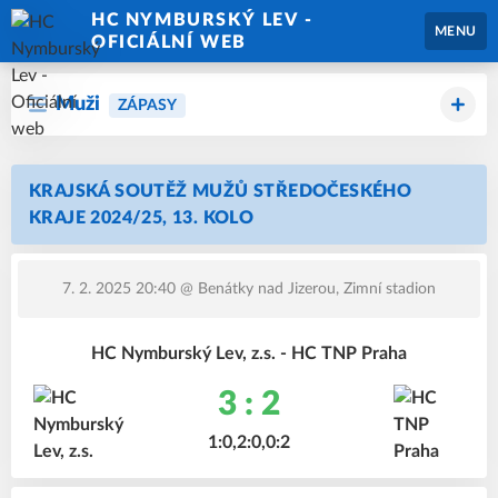
HC NYMBURSKÝ LEV -
MENU
OFICIÁLNÍ WEB
Muži
ZÁPASY
KRAJSKÁ SOUTĚŽ MUŽŮ STŘEDOČESKÉHO
KRAJE 2024/25, 13. KOLO
7. 2. 2025 20:40
@ Benátky nad Jizerou, Zimní stadion
HC Nymburský Lev, z.s. - HC TNP Praha
3 : 2
1:0,2:0,0:2