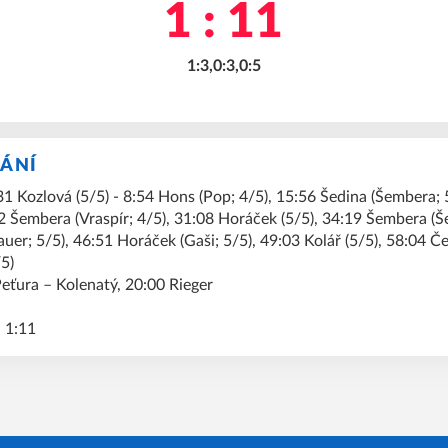
1 : 11
1:3,0:3,0:5
KÁNÍ
1 Kozlová (5/5) - 8:54 Hons (Pop; 4/5), 15:56 Šedina (Šembera; 
2 Šembera (Vraspír; 4/5), 31:08 Horáček (5/5), 34:19 Šembera (Še
er; 5/5), 46:51 Horáček (Gaši; 5/5), 49:03 Kolář (5/5), 58:04 Če
5)
eťura – Kolenatý, 20:00 Rieger
, 1:11