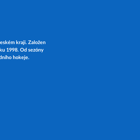
eském kraji. Založen
oku 1998. Od sezóny
edního hokeje.