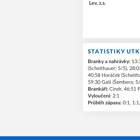
STATISTIKY UT
Branky a nahrávky:
13:3
(Scheithauer; 5/5), 28:0
40:58 Horáček (Scheithau
59:30 Gaši (Šembera; 5/
Brankáři:
Cindr, 46:51 P
Vyloučení:
2:1
Průběh zápasu:
0:1, 1:1