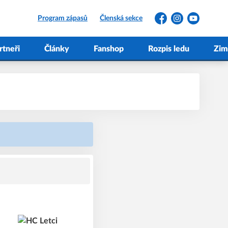
Program zápasů
Členská sekce
Facebook
Instagram
YouTube
rtneři
Články
Fanshop
Rozpis ledu
Zim