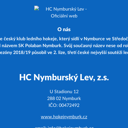
O nás
 český klub ledního hokeje, který sídlí v Nymburce ve Středoč
d názvem SK Polaban Nymburk. Svůj současný název nese od r
zóny 2018/19 působil ve 2. lize, třetí české nejvyšší soutěži l
HC Nymburský Lev, z.s.
U Stadionu 12
288 02 Nymburk
IČO: 00472492
www.hokejnymburk.cz