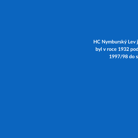
HC Nymburský Lev je
byl v roce 1932 po
1997/98 do se