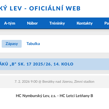
Ý LEV - OFICIÁLNÍ WEB
A-tým
Nábor
Tréninky
Kontakty
Pa
Zápasy
Tabulka
KŮ „B“ SK. 17 2025/26, 14. KOLO
7. 2. 2026 9:00
@ Benátky nad Jizerou, Zimní stadion
HC Nymburský Lev, z.s. - HC Letci Letňany B