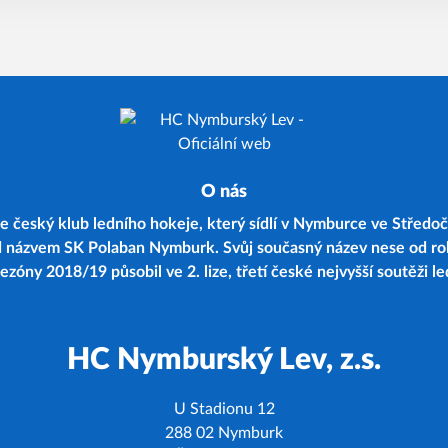
O nás
 český klub ledního hokeje, který sídlí v Nymburce ve Středoč
d názvem SK Polaban Nymburk. Svůj současný název nese od r
zóny 2018/19 působil ve 2. lize, třetí české nejvyšší soutěži l
HC Nymburský Lev, z.s.
U Stadionu 12
288 02 Nymburk