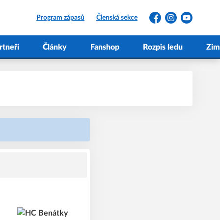
Program zápasů
Členská sekce
Facebook
Instagram
YouTube
rtneři
Články
Fanshop
Rozpis ledu
Zim