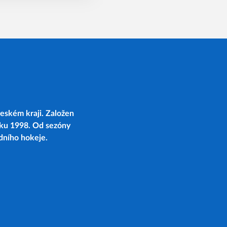
eském kraji. Založen
oku 1998. Od sezóny
edního hokeje.