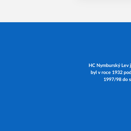
HC Nymburský Lev je
byl v roce 1932 po
1997/98 do se