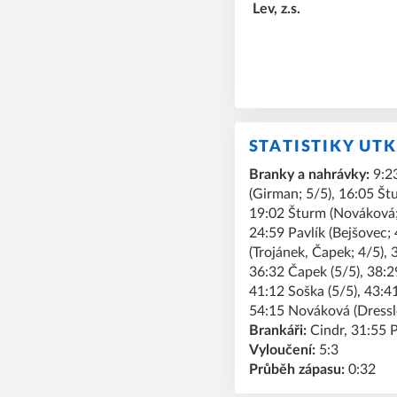
STATISTIKY UT
Branky a nahrávky:
9:23
(Girman; 5/5), 16:05 Št
19:02 Šturm (Nováková; 
24:59 Pavlík (Bejšovec; 
(Trojánek, Čapek; 4/5), 
36:32 Čapek (5/5), 38:29
41:12 Soška (5/5), 43:41
54:15 Nováková (Dressle
Brankáři:
Cindr, 31:55 P
Vyloučení:
5:3
Průběh zápasu:
0:32