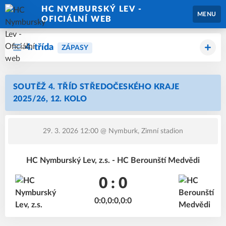
HC NYMBURSKÝ LEV -
MENU
OFICIÁLNÍ WEB
4. třída
ZÁPASY
SOUTĚŽ 4. TŘÍD STŘEDOČESKÉHO KRAJE
2025/26, 12. KOLO
29. 3. 2026 12:00
@ Nymburk, Zimní stadion
HC Nymburský Lev, z.s. - HC Berounští Medvědi
0 : 0
0:0,0:0,0:0