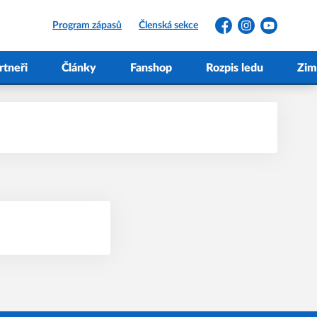
Program zápasů
Členská sekce
Facebook
Instagram
YouTube
rtneři
Články
Fanshop
Rozpis ledu
Zim