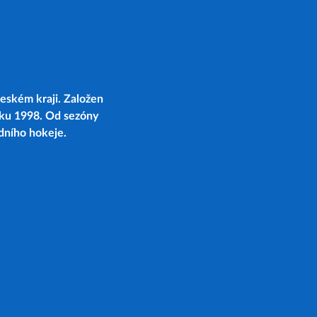
eském kraji. Založen
oku 1998. Od sezóny
edního hokeje.