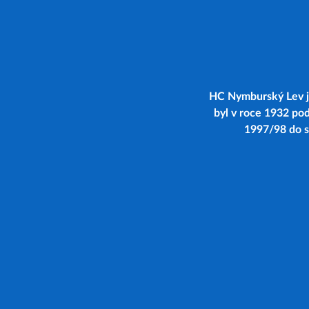
HC Nymburský Lev je
byl v roce 1932 po
1997/98 do se