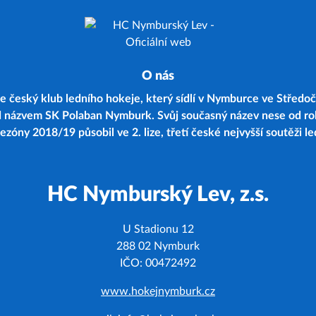
O nás
 český klub ledního hokeje, který sídlí v Nymburce ve Středoč
d názvem SK Polaban Nymburk. Svůj současný název nese od r
zóny 2018/19 působil ve 2. lize, třetí české nejvyšší soutěži l
HC Nymburský Lev, z.s.
U Stadionu 12
288 02 Nymburk
IČO: 00472492
www.hokejnymburk.cz