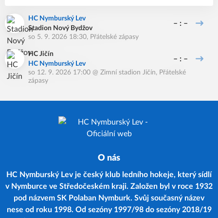
HC Nymburský Lev
– : –
Stadion Nový Bydžov
so 5. 9. 2026 18:30
,
Přátelské zápasy
HC Jičín
– : –
HC Nymburský Lev
so 12. 9. 2026 17:00
@
Zimní stadion Jičín
,
Přátelské
zápasy
O nás
HC Nymburský Lev je český klub ledního hokeje, který sídlí
v Nymburce ve Středočeském kraji. Založen byl v roce 1932
pod názvem SK Polaban Nymburk. Svůj současný název
nese od roku 1998. Od sezóny 1997/98 do sezóny 2018/19