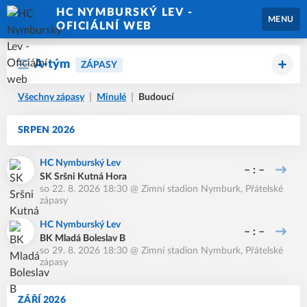
HC NYMBURSKÝ LEV -
MENU
OFICIÁLNÍ WEB
A-tým
ZÁPASY
Všechny zápasy
Minulé
Budoucí
SRPEN 2026
HC Nymburský Lev
– : –
SK Sršni Kutná Hora
so 22. 8. 2026 18:30
@
Zimní stadion Nymburk
,
Přátelské
zápasy
HC Nymburský Lev
– : –
BK Mladá Boleslav B
so 29. 8. 2026 18:30
@
Zimní stadion Nymburk
,
Přátelské
zápasy
ZÁŘÍ 2026