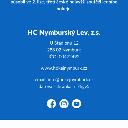
působil ve 2. lize, třetí české nejvyšší soutěži ledního
hokeje.
HC Nymburský Lev, z.s.
U Stadionu 12
288 02 Nymburk
IČO: 00472492
www.hokejnymburk.cz
email: info@hokejnymburk.cz
datová schránka: rr7hgv5
Facebook
Instagram
YouTube