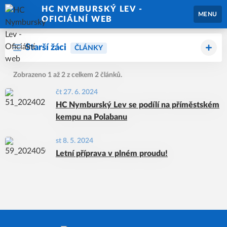
HC NYMBURSKÝ LEV -
MENU
OFICIÁLNÍ WEB
Starší žáci
ČLÁNKY
Zobrazeno 1 až 2 z celkem 2 článků.
čt 27. 6. 2024
HC Nymburský Lev se podílí na příměstském
kempu na Polabanu
st 8. 5. 2024
Letní příprava v plném proudu!