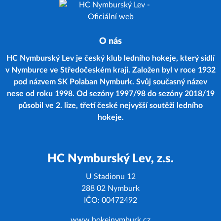
O nás
HC Nymburský Lev je český klub ledního hokeje, který sídlí
v Nymburce ve Středočeském kraji. Založen byl v roce 1932
pod názvem SK Polaban Nymburk. Svůj současný název
nese od roku 1998. Od sezóny 1997/98 do sezóny 2018/19
působil ve 2. lize, třetí české nejvyšší soutěži ledního
hokeje.
HC Nymburský Lev, z.s.
U Stadionu 12
288 02 Nymburk
IČO: 00472492
www.hokejnymburk.cz