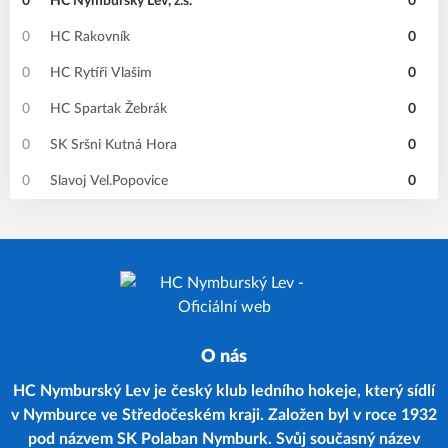
0
HC Nymburský Lev, z.s.
0
0
HC Rakovník
0
0
HC Rytíři Vlašim
0
0
HC Spartak Žebrák
0
0
SK Sršni Kutná Hora
0
0
Slavoj Vel.Popovice
0
O nás
HC Nymburský Lev je český klub ledního hokeje, který sídlí
v Nymburce ve Středočeském kraji. Založen byl v roce 1932
pod názvem SK Polaban Nymburk. Svůj současný název