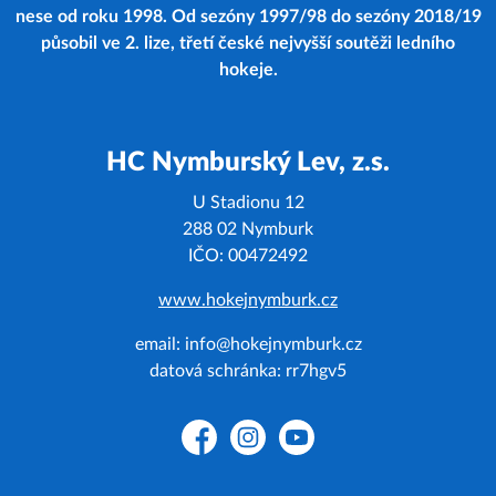
nese od roku 1998. Od sezóny 1997/98 do sezóny 2018/19
působil ve 2. lize, třetí české nejvyšší soutěži ledního
hokeje.
HC Nymburský Lev, z.s.
U Stadionu 12
288 02 Nymburk
IČO: 00472492
www.hokejnymburk.cz
email: info@hokejnymburk.cz
datová schránka: rr7hgv5
Facebook
Instagram
YouTube