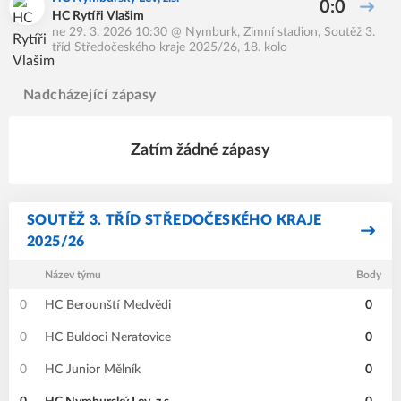
0:0
HC Rytíři Vlašim
ne 29. 3. 2026 10:30
@
Nymburk, Zimní stadion
,
Soutěž 3.
tříd Středočeského kraje 2025/26, 18. kolo
Nadcházející zápasy
Zatím žádné zápasy
SOUTĚŽ 3. TŘÍD STŘEDOČESKÉHO KRAJE
2025/26
Název týmu
Body
0
HC Berounští Medvědi
0
0
HC Buldoci Neratovice
0
0
HC Junior Mělník
0