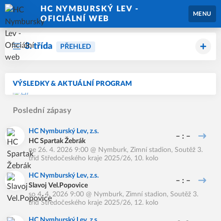
HC NYMBURSKÝ LEV -
MENU
OFICIÁLNÍ WEB
3. třída
PŘEHLED
VÝSLEDKY & AKTUÁLNÍ PROGRAM
Poslední zápasy
HC Nymburský Lev, z.s.
– : –
HC Spartak Žebrák
ne 26. 4. 2026 9:00
@
Nymburk, Zimní stadion
,
Soutěž 3.
tříd Středočeského kraje 2025/26, 10. kolo
HC Nymburský Lev, z.s.
– : –
Slavoj Vel.Popovice
so 4. 4. 2026 9:00
@
Nymburk, Zimní stadion
,
Soutěž 3.
tříd Středočeského kraje 2025/26, 12. kolo
HC Nymburský Lev, z.s.