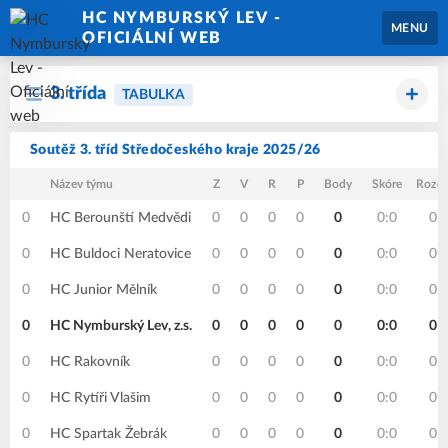
HC NYMBURSKÝ LEV -
MENU
OFICIÁLNÍ WEB
3. třída
TABULKA
Soutěž 3. tříd Středočeského kraje 2025/26
Název týmu
Z
V
R
P
Body
Skóre
Rozdí
0
HC Berounští Medvědi
0
0
0
0
0
0:0
0
0
HC Buldoci Neratovice
0
0
0
0
0
0:0
0
0
HC Junior Mělník
0
0
0
0
0
0:0
0
0
HC Nymburský Lev, z.s.
0
0
0
0
0
0:0
0
0
HC Rakovník
0
0
0
0
0
0:0
0
0
HC Rytíři Vlašim
0
0
0
0
0
0:0
0
0
HC Spartak Žebrák
0
0
0
0
0
0:0
0