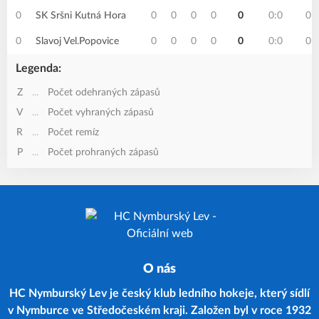
0
SK Sršni Kutná Hora
0
0
0
0
0
0:0
0
0
Slavoj Vel.Popovice
0
0
0
0
0
0:0
0
Legenda:
Z
...
Počet odehraných zápasů
V
...
Počet vyhraných zápasů
R
...
Počet remíz
P
...
Počet prohraných zápasů
O nás
HC Nymburský Lev je český klub ledního hokeje, který sídlí
v Nymburce ve Středočeském kraji. Založen byl v roce 1932