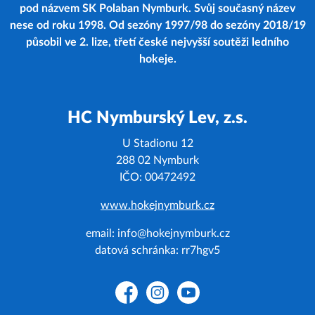
pod názvem SK Polaban Nymburk. Svůj současný název
nese od roku 1998. Od sezóny 1997/98 do sezóny 2018/19
působil ve 2. lize, třetí české nejvyšší soutěži ledního
hokeje.
HC Nymburský Lev, z.s.
U Stadionu 12
288 02 Nymburk
IČO: 00472492
www.hokejnymburk.cz
email: info@hokejnymburk.cz
datová schránka: rr7hgv5
Facebook
Instagram
YouTube