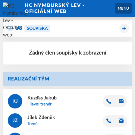
HC NYMBURSKÝ LEV -
MENU
OFICIÁLNÍ WEB
U8
SOUPISKA
Žádný člen soupisky k zobrazení
REALIZAČNÍ TÝM
Kuzďas
Jakub
KJ
Hlavní trenér
Jílek
Zdeněk
JZ
Trenér