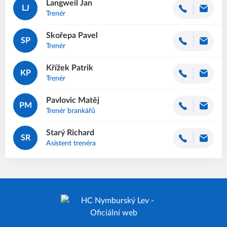
Langweil
Jan
LJ
Trenér
Skořepa
Pavel
SP
Trenér
Křížek
Patrik
KP
Trenér
Pavlovic
Matěj
PM
Trenér brankářů
Starý
Richard
SR
Asistent trenéra