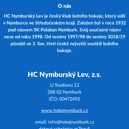
O nás
HC Nymburský Lev je český klub ledního hokeje, který sídlí
v Nymburce ve Středočeském kraji. Založen byl v roce 1932
pod názvem SK Polaban Nymburk. Svůj současný název
nese od roku 1998. Od sezóny 1997/98 do sezóny 2018/19
působil ve 2. lize, třetí české nejvyšší soutěži ledního
hokeje.
HC Nymburský Lev, z.s.
U Stadionu 12
288 02 Nymburk
IČO: 00472492
www.hokejnymburk.cz
email: info@hokejnymburk.cz