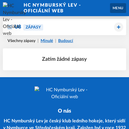
HC NYMBURSKÝ LEV -
MENU
OFICIÁLNÍ WEB
U8
ZÁPASY
Všechny zápasy
Minulé
Budoucí
Zatím žádné zápasy
O nás
HC Nymburský Lev je český klub ledního hokeje, který sídlí
v Nymburce ve Středočeském kraji. Založen byl v roce 1932