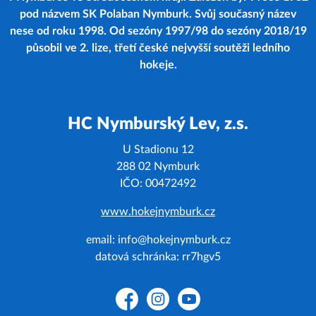
pod názvem SK Polaban Nymburk. Svůj současný název
nese od roku 1998. Od sezóny 1997/98 do sezóny 2018/19
působil ve 2. lize, třetí české nejvyšší soutěži ledního
hokeje.
HC Nymburský Lev, z.s.
U Stadionu 12
288 02 Nymburk
IČO: 00472492
www.hokejnymburk.cz
email: info@hokejnymburk.cz
datová schránka: rr7hgv5
Facebook
Instagram
YouTube