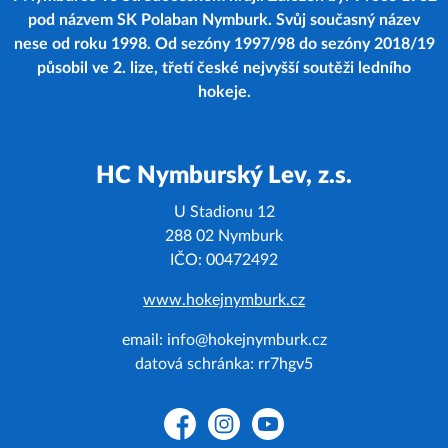
pod názvem SK Polaban Nymburk. Svůj současný název
nese od roku 1998. Od sezóny 1997/98 do sezóny 2018/19
působil ve 2. lize, třetí české nejvyšší soutěži ledního
hokeje.
HC Nymburský Lev, z.s.
U Stadionu 12
288 02 Nymburk
IČO: 00472492
www.hokejnymburk.cz
email: info@hokejnymburk.cz
datová schránka: rr7hgv5
Facebook
Instagram
YouTube