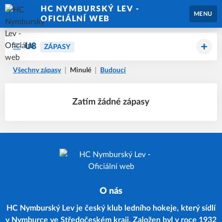
HC NYMBURSKÝ LEV -
MENU
OFICIÁLNÍ WEB
U8
ZÁPASY
Všechny zápasy
Minulé
Budoucí
Zatím žádné zápasy
O nás
HC Nymburský Lev je český klub ledního hokeje, který sídlí
v Nymburce ve Středočeském kraji. Založen byl v roce 1932