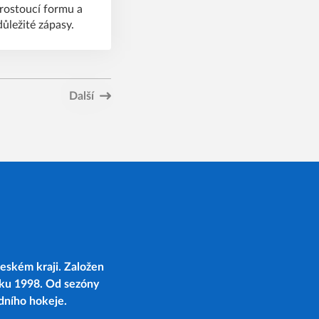
i rostoucí formu a
ůležité zápasy.
Další
eském kraji. Založen
oku 1998. Od sezóny
edního hokeje.