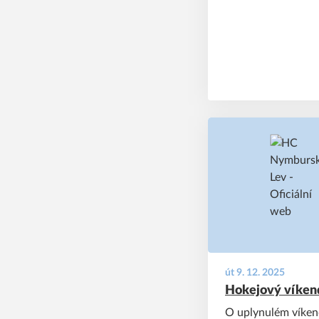
út 9. 12. 2025
Hokejový víkend: 
O uplynulém víkend