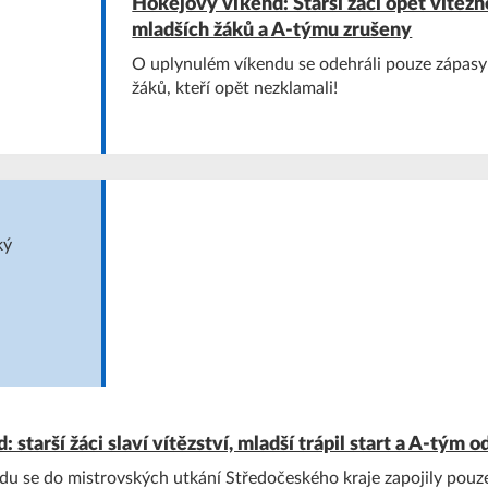
Hokejový víkend: Starší žáci opět vítězn
mladších žáků a A-týmu zrušeny
O uplynulém víkendu se odehráli pouze zápasy 
žáků, kteří opět nezklamali!
starší žáci slaví vítězství, mladší trápil start a A-tým o
u se do mistrovských utkání Středočeského kraje zapojily pouz