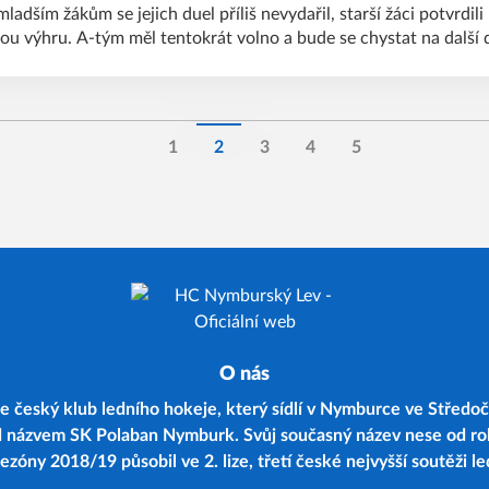
ladším žákům se jejich duel příliš nevydařil, starší žáci potvrdil
ou výhru. A-tým měl tentokrát volno a bude se chystat na další d
1
2
3
4
5
O nás
 český klub ledního hokeje, který sídlí v Nymburce ve Středoč
d názvem SK Polaban Nymburk. Svůj současný název nese od r
zóny 2018/19 působil ve 2. lize, třetí české nejvyšší soutěži l