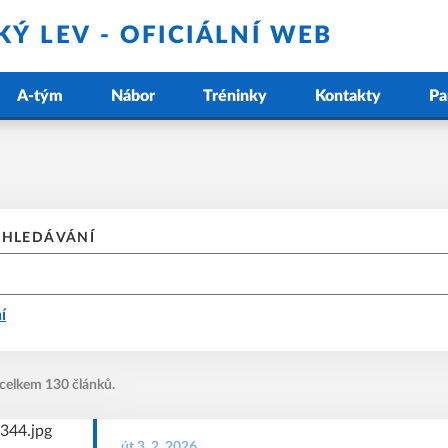
Ý LEV - OFICIÁLNÍ WEB
A-tým
Nábor
Tréninky
Kontakty
Pa
YHLEDÁVÁNÍ
í
 celkem 130 článků.
út 3. 2. 2026