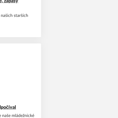
ě, zápasy
našich starších
dpočíval
e naše mládežnické