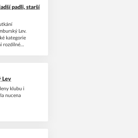
ší padli, starší
utkání
ymburský Lev.
ké kategorie
i rozdílné
 Lev
leny klubu i
yla nucena