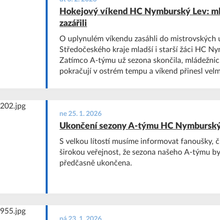
Hokejový víkend HC Nymburský Lev: mlad
zazářili
O uplynulém víkendu zasáhli do mistrovských 
Středočeského kraje mladší i starší žáci HC N
Zatímco A-týmu už sezona skončila, mládežnic
pokračují v ostrém tempu a víkend přinesl velm
výsledky.
ne 25. 1. 2026
Ukončení sezony A-týmu HC Nymburský
S velkou lítostí musíme informovat fanoušky, č
širokou veřejnost, že sezona našeho A-týmu b
předčasně ukončena.
pá 23. 1. 2026