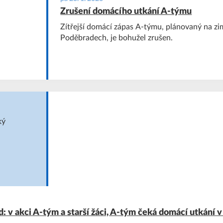
Zrušení domácího utkání A-týmu
Zítřejší domácí zápas A-týmu, plánovaný na z
Poděbradech, je bohužel zrušen.
: v akci A-tým a starší žáci, A-tým čeká domácí utkání