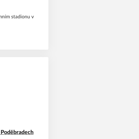
imním stadionu v
 v Poděbradech