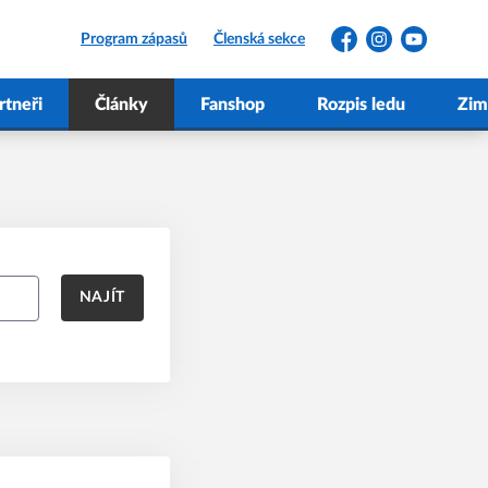
Program zápasů
Členská sekce
Facebook
Instagram
YouTube
rtneři
Články
Fanshop
Rozpis ledu
Zim
NAJÍT