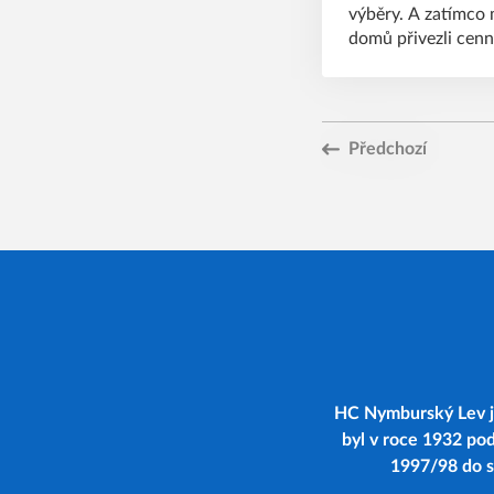
výběry. A zatímco m
domů přivezli cenn
Předchozí
HC Nymburský Lev je
byl v roce 1932 po
1997/98 do se