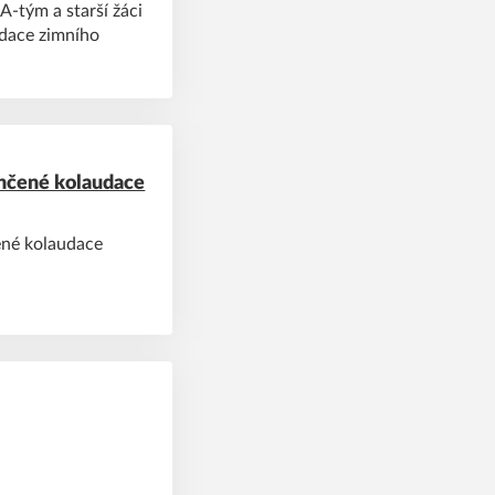
A-tým a starší žáci
dace zimního
nčené kolaudace
ené kolaudace