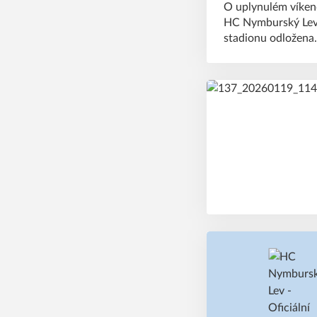
O uplynulém víkend
HC Nymburský Lev.
stadionu odložena.